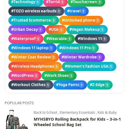
#Technology
#Torrid
#Touchscreen
1
1
1
#TOZO wireless earbuds
#travel
1
1
#Trusted Ecommerce
#Unlocked phone
1
1
#Urban Decay
#USA
#Vegan Makeup
1
1
1
#Waterproof
#Wearable
#Windows 11
1
1
1
#Windows 11 laptop
#Windows 11 Pro
1
1
#Winter Coat Review
#Winter Wardrobe
1
1
#Wireless Headphones
#Women’s Fashion USA
1
1
#WordPress
#Work Shoes
1
1
#Workout Clothes
#Yoga Pants
#Z-Edge
1
1
1
POPULAR POSTS
Back to School
,
Elementary Essentials
,
Kids & Baby
MYHSBYO Rolling Backpack for Kids – 3-in-1
Wheeled School Bag Set