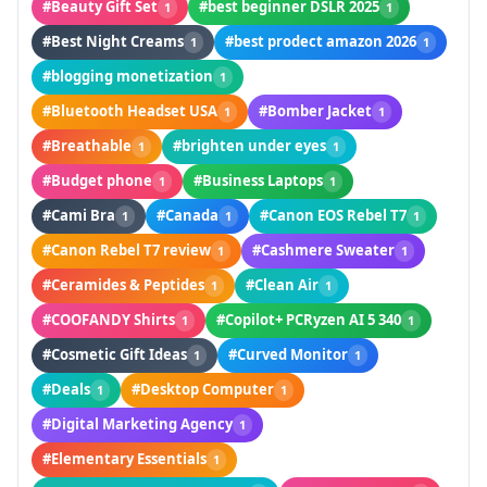
#Beauty Gift Set
#best beginner DSLR 2025
1
1
#Best Night Creams
#best prodect amazon 2026
1
1
#blogging monetization
1
#Bluetooth Headset USA
#Bomber Jacket
1
1
#Breathable
#brighten under eyes
1
1
#Budget phone
#Business Laptops
1
1
#Cami Bra
#Canada
#Canon EOS Rebel T7
1
1
1
#Canon Rebel T7 review
#Cashmere Sweater
1
1
#Ceramides & Peptides
#Clean Air
1
1
#COOFANDY Shirts
#Copilot+ PCRyzen AI 5 340
1
1
#Cosmetic Gift Ideas
#Curved Monitor
1
1
#Deals
#Desktop Computer
1
1
#Digital Marketing Agency
1
#Elementary Essentials
1