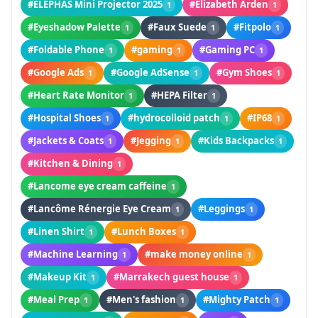
#ELEPHAS Mini Projector 2025
#Elizabeth Arden
1
1
#Eyeshadow Palette
#Faux Suede
#Fitpolo
1
1
1
#Foldable Phone
#gaming
#Gaming PC
1
1
1
#Google Ads
#Google AdSense
#Gym Shoes
1
1
1
#Heart Rate Monitor
#HEPA Filter
1
1
#Hospital Shoes
#hydrocolloid patch
#IP68
1
1
1
#Jackets & Coats
#Jegging
#Kids Backpacks
1
1
1
#Kitchen & Dining
1
#Lancome eye cream caffeine
1
#Lancôme Rénergie Eye Cream
#Leggings
1
1
#Linen Shirt
#Lunch Boxes
1
1
#Machine Learning
#make money online
1
1
#Makeup Kit
#Marrakech guest house
1
1
#Meal Prep
#Men's fashion
#Mighty Patch
1
1
1