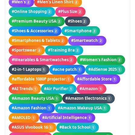
#Men's
#Men’s Linen Shirt
2
2
#Online Shopping
#Plus Size
2
2
#Premium Beauty USA
#Shoes
2
2
#Shoes & Accessories
#Smartphone
2
2
#Smartphones & Tablets
#Smartwatch
2
2
#Sportswear
#Training Bra
2
2
#Wearables & Smartwatches
#Women’s Fashion
2
2
#2-in-1 Laptops
#acne patch
#AdSense 2025
1
1
1
#affordable 1080P projector
#Affordable Store
1
1
#AI Trends
#Air Purifier
#Amazon
1
1
1
#Amazon Beauty USA
#Amazon Electronics
1
1
#Amazon Fashion
#Amazon Makeup USA
1
1
#AMOLED
#Artificial Intelligence
1
1
#ASUS Vivobook 16
#Back to School
1
1