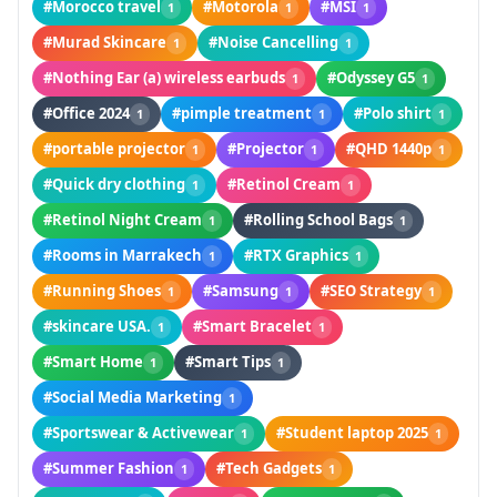
#Morocco travel
#Motorola
#MSI
1
1
1
#Murad Skincare
#Noise Cancelling
1
1
#Nothing Ear (a) wireless earbuds
#Odyssey G5
1
1
#Office 2024
#pimple treatment
#Polo shirt
1
1
1
#portable projector
#Projector
#QHD 1440p
1
1
1
#Quick dry clothing
#Retinol Cream
1
1
#Retinol Night Cream
#Rolling School Bags
1
1
#Rooms in Marrakech
#RTX Graphics
1
1
#Running Shoes
#Samsung
#SEO Strategy
1
1
1
#skincare USA.
#Smart Bracelet
1
1
#Smart Home
#Smart Tips
1
1
#Social Media Marketing
1
#Sportswear & Activewear
#Student laptop 2025
1
1
#Summer Fashion
#Tech Gadgets
1
1