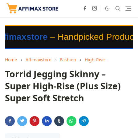
e
– Handpicked Products for You 💎
Home
Affimaxstore
Fashion
High-Rise
Torrid Jegging Skinny –
Super High-Rise (Plus Size)
Super Soft Stretch