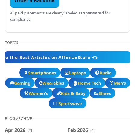
Order a Backlink
All paid placements are clearly labeled as
sponsored
for
compliance.
TOPICS
st Articles on AffimaxStore 👈
📱
💻
🎧
Smartphones
Laptops
Audio
🎮
⌚
🏠
👔
Gaming
Wearables
Home Tech
Men’s
👗
👶
👟
Women’s
Kids & Baby
Shoes
🏃‍♂️
Sportswear
BLOG ARCHIVE
Apr 2026
Feb 2026
[2]
[1]