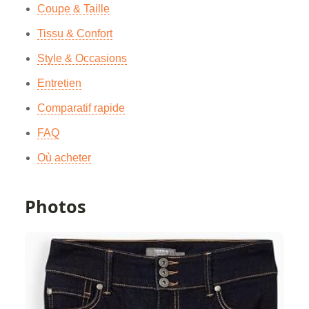
Coupe & Taille
Tissu & Confort
Style & Occasions
Entretien
Comparatif rapide
FAQ
Où acheter
Photos