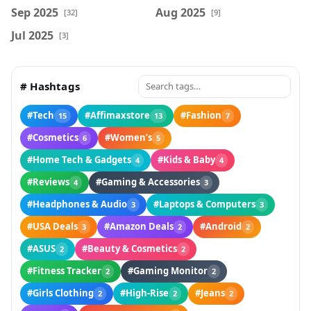
Sep 2025
Aug 2025
[32]
[9]
Jul 2025
[3]
# Hashtags
#Tech
#Affimaxstore
#Fashion
15
13
7
#Cosmetics
#Women’s
6
5
#Home Tech & Gadgets
#Kids & Baby
4
4
#Reviews
#Gaming & Accessories
4
3
#Headphones & Audio
#Laptops & Computers
3
3
#USA Deals
#Amazon Deals
#Android
3
2
2
#ASUS
#Beauty & Cosmetics
2
2
#Fitness Tracker
#Gaming Monitor
2
2
#Girls Clothing
#High-Rise
#Jeans
2
2
2